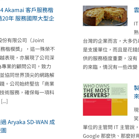
4 Akamai 客戶服務楷
雲
過20年 服務國際大型企
I
熟
股份有限公司（Joint
台灣的企業而言，大多仍
i 客戶服務楷模獎」，這一殊榮不
是支援單位，而且是花錢
越表現，亦展現了公司深
供的服務極度重要，沒有 
為專業的顧問公司，致力
的來臨，情況有一些改變
並協同世界頂尖的網路解
踐。公司始終堅信「商業
技術服務，確保每一項科
.]
現
笑
ryaka SD-WAN 成
單位的主管問 IT 主管說
版圖
Google 那麼快、那