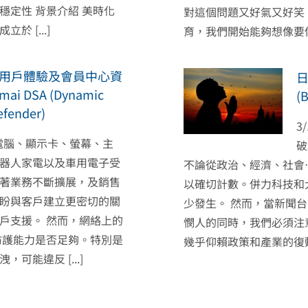
定性 背景介紹 美時化
對這個問題又好氣又好笑
 [...]
育，我們開始能夠想像要做
站用戶體驗及會員中心資
 DSA (Dynamic
(B
efender)
3
型電腦、顯示卡、螢幕、主
破
器人家電以及車用電子受
不論從政治、經濟、社會
著業務不斷擴展，及銷售
以確切計數。併力科技和
期盼與客戶建立更密切的關
少發生。 然而，當新聞台
戶支援。 然而，網絡上的
憫人的同時，我們必須注
的防護能力是否足夠。特別是
幾乎仰賴政策和產業的復
能違反 [...]