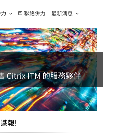
併力
聯絡併力
最新消息
Citrix ITM 的服務夥伴
識報!