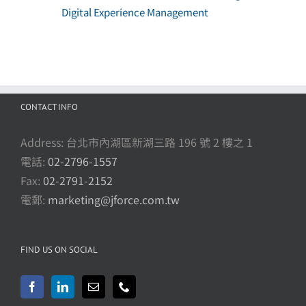
Digital Experience Management
CONTACT INFO
Address: 台北市內湖區新湖三路 196 號 2 樓之 1
電話:
02-2796-1557
Fax:
02-2791-2152
電郵:
marketing@jforce.com.tw
FIND US ON SOCIAL