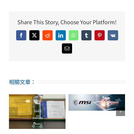
Share This Story, Choose Your Platform!
Facebook
X
Reddit
LinkedIn
WhatsApp
Tumblr
Pinterest
Vk
Email:
MSI為了提升網站
相關文章：
用戶體驗及會員中
心資安規格、導入
掌握電商使用者體
Akamai DSA
驗、研華科技導入
戶
(Dynamic Site
Rigor Digital
本
Accelerator) &
Experience
國
KSD (Kona Site
Management
Defender)