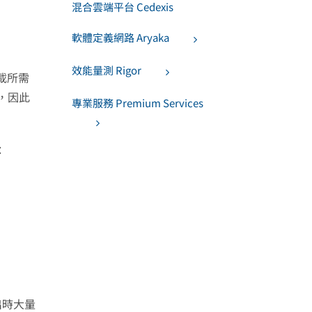
混合雲端平台 Cedexis
軟體定義網路 Aryaka
效能量測 Rigor
載所需
，因此
專業服務 Premium Services
：
。
出時大量