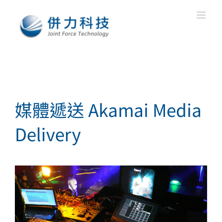
Skip
to
content
媒體遞送 Akamai Media
Delivery